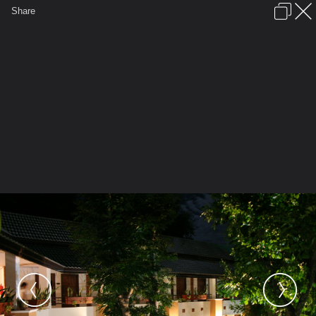
เข้าสู่ระบบหรือลงทะเบียน
Share
ภาษาไทย
ลงโฆษณา
ติดต่อเรา
ช่วยเหลือ
ชุมชนชาวพุทธ
ข้อกำหนดและกฎ
หน้าแรก
เว็บบอร์ด
มีอะไรใหม่
รูปภาพ
คอลเล็คชั่น
สถานที่
กล้อง
แท็ก
...
หน้าแรก
รูปภาพ
General
keawdalha
รูปที่พักจ้าว
IMG 7339