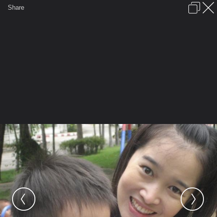
เข้าสู่ระบบหรือลงทะเบียน
Share
ภาษาไทย
ลงโฆษณา
ติดต่อเรา
ช่วยเหลือ
ชุมชนชาวพุทธ
ข้อกำหนดและกฎ
หน้าแรก
เว็บบอร์ด
มีอะไรใหม่
รูปภาพ
คอลเล็คชั่น
สถานที่
กล้อง
แท็ก
...
หน้าแรก
รูปภาพ
General
พิญณ์
์ไอ้นุกนี่หว่า
IMG 8712