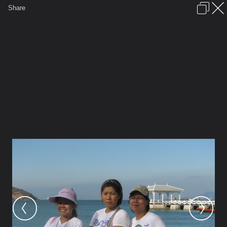
เข้าสู่ระบบหรือลงทะเบียน
Share
ภาษาไทย
ลงโฆษณา
ติดต่อเรา
ช่วยเหลือ
ชุมชนชาวพุทธ
ข้อกำหนดและกฎ
หน้าแรก
เว็บบอร์ด
มีอะไรใหม่
รูปภาพ
คอลเล็คชั่น
สถานที่
กล้อง
แท็ก
...
หน้าแรก
รูปภาพ
General
bnbk
คิชกูฏ
IMG 9460 resize