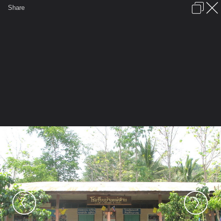
เข้าสู่ระบบหรือลงทะเบียน
Share
ภาษาไทย
ลงโฆษณา
ติดต่อเรา
ช่วยเหลือ
ชุมชนชาวพุทธ
ข้อกำหนดและกฎ
หน้าแรก
เว็บบอร์ด
มีอะไรใหม่
รูปภาพ
คอลเล็คชั่น
สถานที่
กล้อง
แท็ก
...
หน้าแรก
รูปภาพ
General
bnbk
แม่สาน ครูบาผัด
IMG 9529 resize