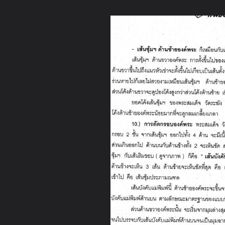
ภาษาไทย
หน้าแรก
เว็บบอร์ด
มีอะไรใหม่
วิดีโอ
รูปภา
หมวดหมู่
มีอะไรใหม่
คอลเล็คชั่น
สถานที่
กล้อง
แ
หน้าแรก
รูปภาพ
General
knutch
ภาพknutch
img069