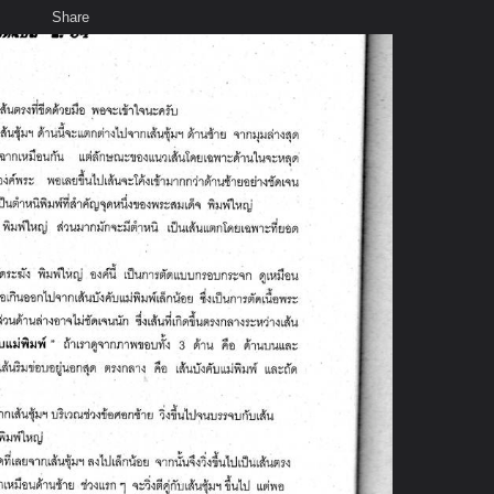
Share
เสียงธรรม
สมาชิก
ห้องสนทนา
พ
ท็ก