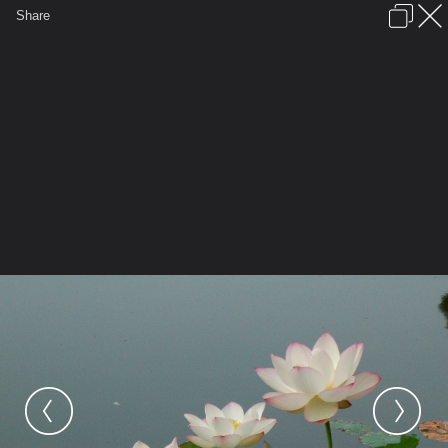
เข้าสู่ระบบหรือลงทะเบียน
Share
ภาษาไทย
ลงโฆษณา
ติดต่อเรา
ช่วยเหลือ
ชุมชนชาวพุทธ
ข้อกำหนดและกฎ
หน้าแรก
เว็บบอร์ด
มีอะไรใหม่
รูปภาพ
คอลเล็คชั่น
สถานที่
กล้อง
แท็ก
...
หน้าแรก
รูปภาพ
General
ตื่นซักที
LOTUS
Lotus 3016