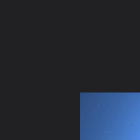
ภาษาไทย
หน้าแรก
เว็บบอร์ด
มีอะไรใหม่
วิดีโอ
รูปภา
หมวดหมู่
มีอะไรใหม่
คอลเล็คชั่น
สถานที่
กล้อง
แ
หน้าแรก
รูปภาพ
General
เฮียปอ ตำมะลัง
ธรรมะ
LPUDUL2 1