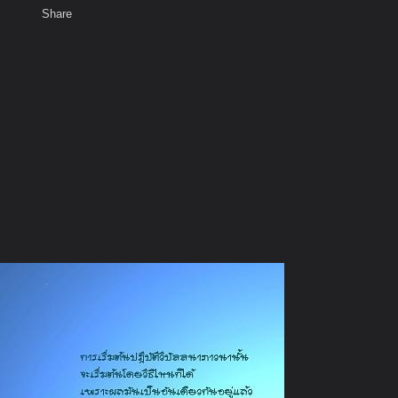
Share
เสียงธรรม
สมาชิก
ห้องสนทนา
พ
ท็ก