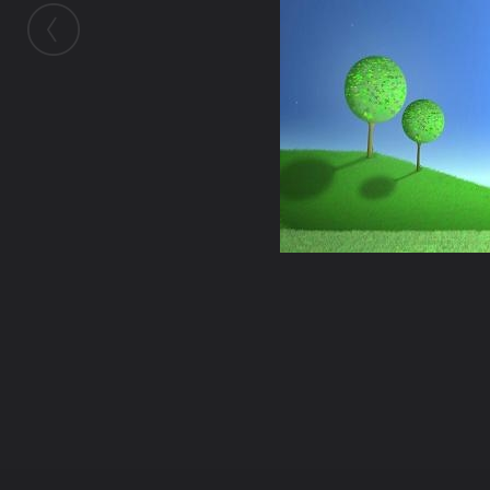
ในอัลบั้มนี้
เฮียปอ ตำมะลัง
ในอัลบั้ม
ธรรมะ
3 มิถุนายน 2009
(You must log in or sign up to comment here.)