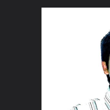
ภาษาไทย
หน้าแรก
เว็บบอร์ด
มีอะไรใหม่
วิดีโอ
รูปภา
หมวดหมู่
มีอะไรใหม่
คอลเล็คชั่น
สถานที่
กล้อง
แ
หน้าแรก
รูปภาพ
General
phobchan
Yes,I am.
Me