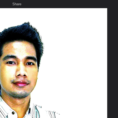
Share
เสียงธรรม
สมาชิก
ห้องสนทนา
พ
ท็ก