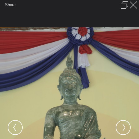
เข้าสู่ระบบหรือลงทะเบียน
Share
ภาษาไทย
ลงโฆษณา
ติดต่อเรา
ช่วยเหลือ
ชุมชนชาวพุทธ
ข้อกำหนดและกฎ
หน้าแรก
เว็บบอร์ด
มีอะไรใหม่
รูปภาพ
คอลเล็คชั่น
สถานที่
กล้อง
แท็ก
...
หน้าแรก
รูปภาพ
General
วันมงคล
ร
MG 2144