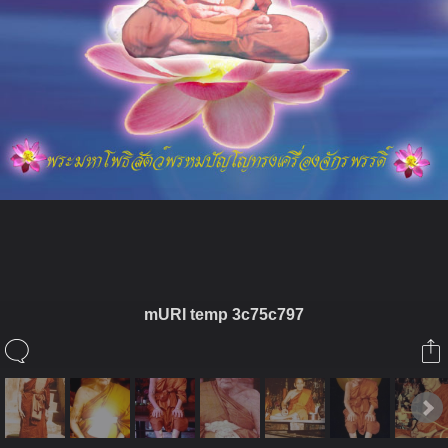
ในอัลบั้มนี้
mURI temp 3c75c797
Nakamura
ในอัลบั้ม
หลวงปู่ดู่