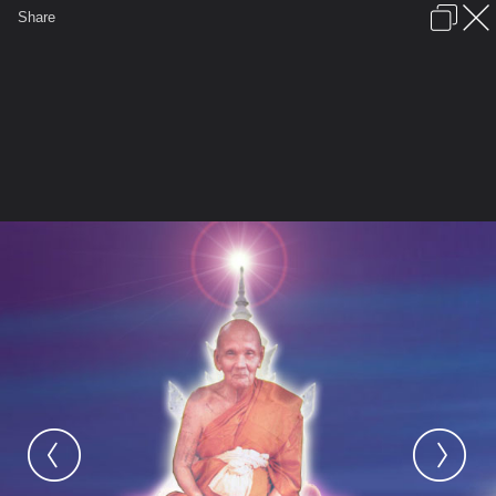
เข้าสู่ระบบหรือลงทะเบียน
Share
ภาษาไทย
ลงโฆษณา
ติดต่อเรา
ช่วยเหลือ
ชุมชนชาวพุทธ
ข้อกำหนดและกฎ
หน้าแรก
เว็บบอร์ด
มีอะไรใหม่
รูปภาพ
คอลเล็คชั่น
สถานที่
กล้อง
แท็ก
...
หน้าแรก
รูปภาพ
General
Nakamura
หลวงปู่ดู่
mURI temp 3c75c797