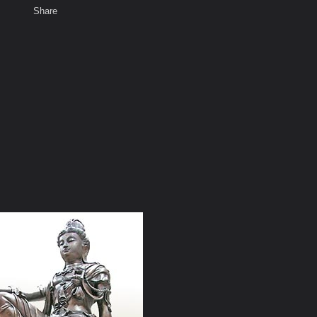
Share
เสียงธรรม
สมาชิก
ห้องสนทนา
พ
ท็ก