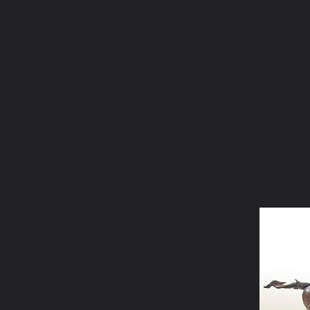
ภาษาไทย
หน้าแรก
เว็บบอร์ด
มีอะไรใหม่
วิดีโอ
รูปภา
หมวดหมู่
มีอะไรใหม่
คอลเล็คชั่น
สถานที่
กล้อง
แ
หน้าแรก
รูปภาพ
General
อาตมัน
หนานไห่กู่ฝ่อ
n2g8l2cv2nihqdfoy68v dyi9h