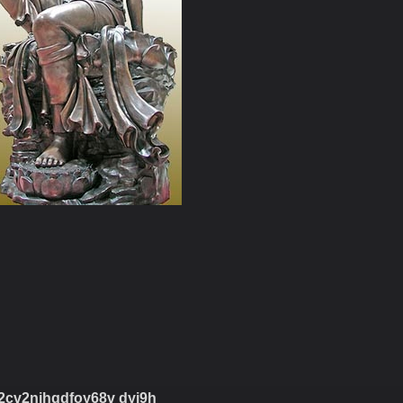
2cv2nihqdfoy68v dyi9h