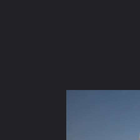
ภาษาไทย
หน้าแรก
เว็บบอร์ด
มีอะไรใหม่
วิดีโอ
รูปภา
คอลเล็คชั่น
สถานที่
กล้อง
แท็ก
...
หน้าแรก
รูปภาพ
General
Hanashi
Dhamma Photo
P10