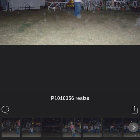
ในอัลบั้มนี้
เจ๋วะรัฐถะ
P1010356 resize
ในอัลบั้ม
รูปพิเศษงานหล่อพระ
15 กุมภาพันธ์ 2011
(You must log in or sign up to comment here.)