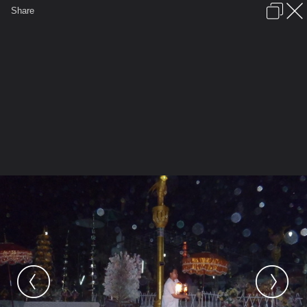
เข้าสู่ระบบหรือลงทะเบียน
Share
ภาษาไทย
ลงโฆษณา
ติดต่อเรา
ช่วยเหลือ
ชุมชนชาวพุทธ
ข้อกำหนดและกฎ
หน้าแรก
เว็บบอร์ด
มีอะไรใหม่
รูปภาพ
คอลเล็คชั่น
สถานที่
กล้อง
แท็ก
...
รูปภาพ
...
เจ๋วะรัฐถะ
รูปพิเศษงานหล่อพระ
P1010356 resize