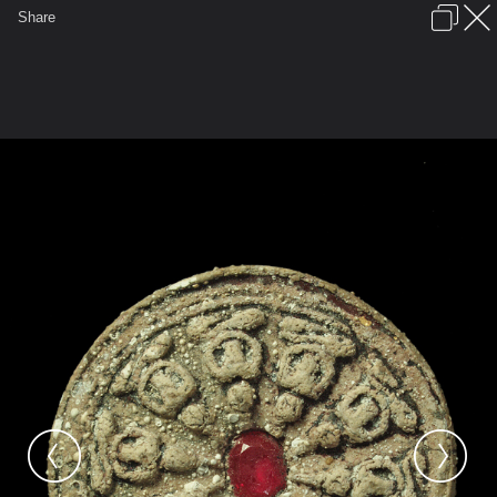
เข้าสู่ระบบหรือลงทะเบียน
Share
ภาษาไทย
ลงโฆษณา
ติดต่อเรา
ช่วยเหลือ
ชุมชนชาวพุทธ
ข้อกำหนดและกฎ
หน้าแรก
เว็บบอร์ด
มีอะไรใหม่
รูปภาพ
คอลเล็คชั่น
สถานที่
กล้อง
แท็ก
...
...
รูปภาพ
General
ปราบเทวดา
กรุปราบเทวดา
P1011718 copy