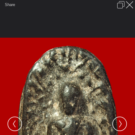
เข้าสู่ระบบหรือลงทะเบียน
Share
ภาษาไทย
ลงโฆษณา
ติดต่อเรา
ช่วยเหลือ
ชุมชนชาวพุทธ
ข้อกำหนดและกฎ
หน้าแรก
เว็บบอร์ด
มีอะไรใหม่
รูปภาพ
คอลเล็คชั่น
สถานที่
กล้อง
แท็ก
...
...
รูปภาพ
General
ปราบเทวดา
กรุปราบเทวดา
P1011762