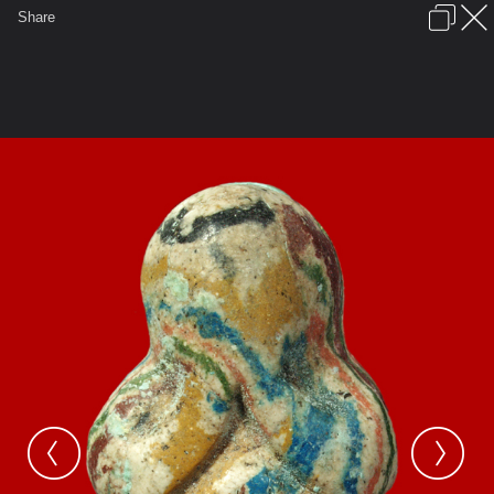
เข้าสู่ระบบหรือลงทะเบียน
Share
ภาษาไทย
ลงโฆษณา
ติดต่อเรา
ช่วยเหลือ
ชุมชนชาวพุทธ
ข้อกำหนดและกฎ
หน้าแรก
เว็บบอร์ด
มีอะไรใหม่
รูปภาพ
คอลเล็คชั่น
สถานที่
กล้อง
แท็ก
...
...
รูปภาพ
General
ปราบเทวดา
กรุปราบเทวดา
P1011790