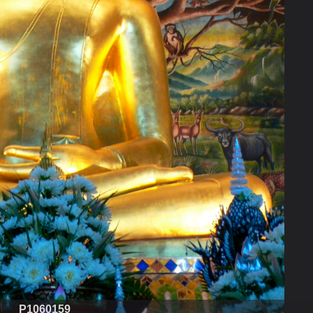
P1060159