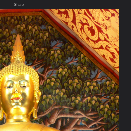
Share
เสียงธรรม
สมาชิก
ห้องสนทนา
พ
ท็ก
่สำคัญในพระพุทธศาสนา