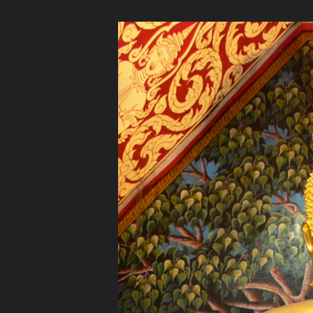
ภาษาไทย
หน้าแรก
เว็บบอร์ด
มีอะไรใหม่
วิดีโอ
รูปภา
หมวดหมู่
มีอะไรใหม่
คอลเล็คชั่น
สถานที่
กล้อง
แ
หน้าแรก
รูปภาพ
General
วชิรุณ
พระพุทธรูปและสถานที
P1060159