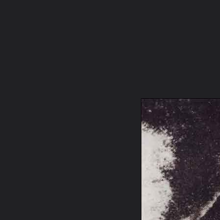
ภาษาไทย
หน้าแรก
เว็บบอร์ด
มีอะไรใหม่
วิดีโอ
รูปภา
หมวดหมู่
มีอะไรใหม่
คอลเล็คชั่น
ห้องสนทนา
สถานที่
กล้อง
แท็ก
หน้าแรก
รูปภาพ
General
Ghost!!
ก.The Shock
p16