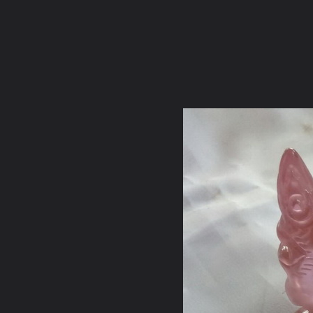
ภาษาไทย
หน้าแรก
เว็บบอร์ด
มีอะไรใหม่
วิดีโอ
รูปภา
หมวดหมู่
มีอะไรใหม่
คอลเล็คชั่น
สถานที่
กล้อง
แ
หน้าแรก
รูปภาพ
General
คุณศรชัย
si 2558
p1972