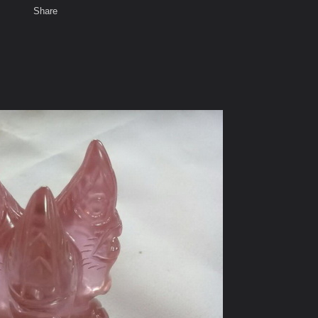
Share
เสียงธรรม
สมาชิก
ห้องสนทนา
พ
ท็ก