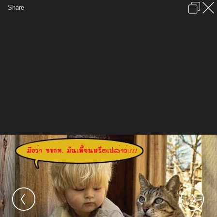
เข้าสู่ระบบหรือลงทะเบียน
Share
ภาษาไทย
ลงโฆษณา
ติดต่อเรา
ช่วยเหลือ
ชุมชนชาวพุทธ
ข้อกำหนดและกฎ
หน้าแรก
เว็บบอร์ด
มีอะไรใหม่
รูปภาพ
คอลเล็คชั่น
สถานที่
กล้อง
แท็ก
...
หน้าแรก
รูปภาพ
General
อรมณีจันทร์
heroes
P7159338 47