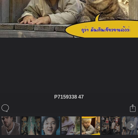
ในอัลบั้มนี้
อรมณีจันทร์
P7159338 47
ในอัลบั้ม
heroes
5 พฤศจิกายน 2008
(You must log in or sign up to comment here.)