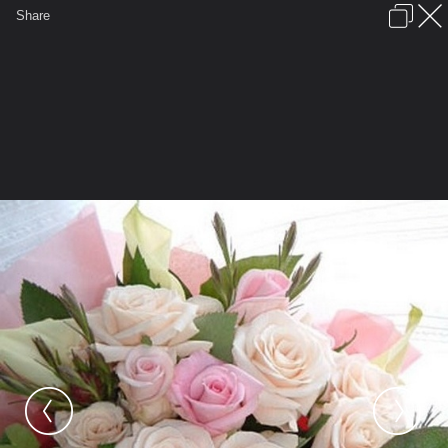
เข้าสู่ระบบหรือลงทะเบียน
Share
ภาษาไทย
ลงโฆษณา
ติดต่อเรา
ช่วยเหลือ
ชุมชนชาวพุทธ
ข้อกำหนดและกฎ
หน้าแรก
เว็บบอร์ด
มีอะไรใหม่
รูปภาพ
คอลเล็คชั่น
สถานที่
กล้อง
แท็ก
...
หน้าแรก
รูปภาพ
General
PhraEkk
Flower
PFLW 065