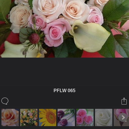
ในอัลบั้มนี้
PFLW 065
PhraEkk
ในอัลบั้ม
Flower