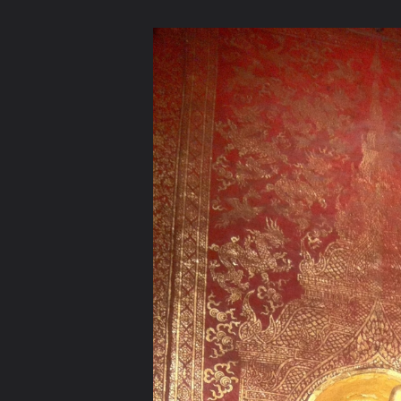
ภาษาไทย
หน้าแรก
เว็บบอร์ด
มีอะไรใหม่
วิดีโอ
รูปภา
หมวดหมู่
มีอะไรใหม่
คอลเล็คชั่น
สถานที่
กล้อง
แ
หน้าแรก
รูปภาพ
General
วชิรุณ
พระพุทธรูปและสถานที
Photo 12 12 2554, 17 12 54 (HDR)