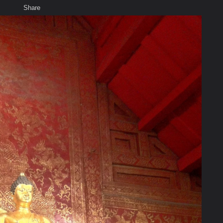
Share
เสียงธรรม
สมาชิก
ห้องสนทนา
พ
ท็ก
่สำคัญในพระพุทธศาสนา