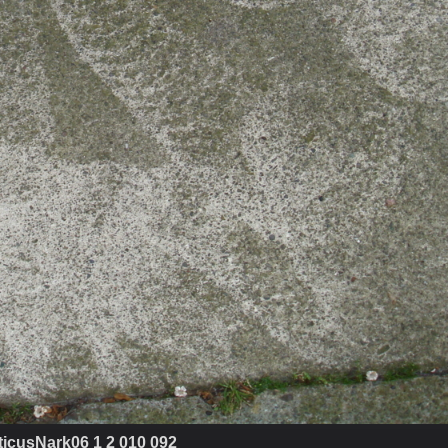
icusNark06 1 2 010 092