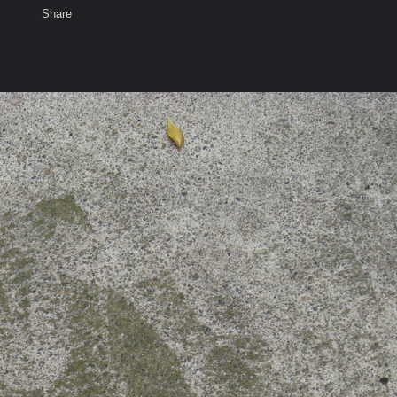
Share
เสียงธรรม
สมาชิก
ห้องสนทนา
พ
ท็ก
ป็นรอยพญานาค