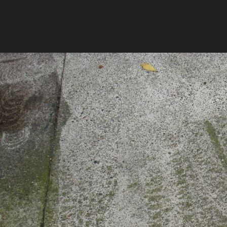
ภาษาไทย
หน้าแรก
เว็บบอร์ด
มีอะไรใหม่
วิดีโอ
รูปภา
หมวดหมู่
มีอะไรใหม่
คอลเล็คชั่น
สถานที่
กล้อง
แ
หน้าแรก
รูปภาพ
General
LungKO
คนบางส่วนเชื่อว่าเ
PyaAtticusNark06 1 2 010 092