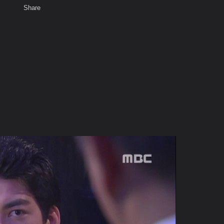
Share
เสียงธรรม
สมาชิก
ห้องสนทนา
พ
ท็ก