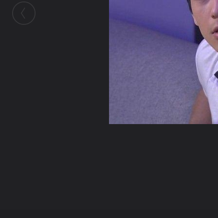
ในอัลบั้มนี้
อรมณีจันทร์
ในอัลบั้ม
เดนนิส โอ