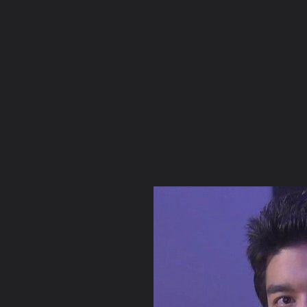
ภาษาไทย
หน้าแรก
เว็บบอร์ด
มีอะไรใหม่
วิดีโอ
รูปภา
หมวดหมู่
มีอะไรใหม่
คอลเล็คชั่น
สถานที่
กล้อง
แ
หน้าแรก
รูปภาพ
General
อรมณีจันทร์
เดนนิส โอ
r19Cpk371114 02