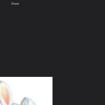
Share
เสียงธรรม
สมาชิก
ห้องสนทนา
พ
ท็ก
OU