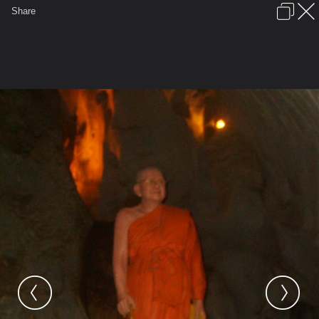
เข้าสู่ระบบหรือลงทะเบียน
Share
ภาษาไทย
ลงโฆษณา
ติดต่อเรา
ช่วยเหลือ
ชุมชนชาวพุทธ
ข้อกำหนดและกฎ
หน้าแรก
เว็บบอร์ด
มีอะไรใหม่
รูปภาพ
คอลเล็คชั่น
สถานที่
กล้อง
แท็ก
...
รูปภาพ
...
หญิงจัน
วัดเขาวง (ถ้ำนารายณ์)
S5000315