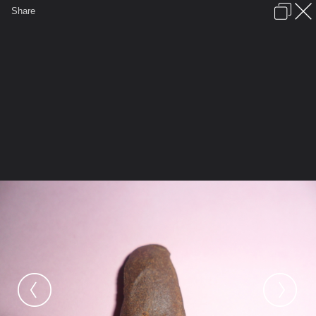
เข้าสู่ระบบหรือลงทะเบียน
Share
ภาษาไทย
ลงโฆษณา
ติดต่อเรา
ช่วยเหลือ
ชุมชนชาวพุทธ
ข้อกำหนดและกฎ
หน้าแรก
เว็บบอร์ด
มีอะไรใหม่
รูปภาพ
คอลเล็คชั่น
สถานที่
กล้อง
แท็ก
...
รูปภาพ
...
หมี่เกียว555
ดูพระรอดให้ด้วยคับ
SAM 0232