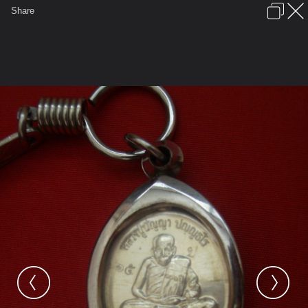
เข้าสู่ระบบหรือลงทะเบียน
Share
ภาษาไทย
ลงโฆษณา
ติดต่อเรา
ช่วยเหลือ
ชุมชนชาวพุทธ
ข้อกำหนดและกฎ
หน้าแรก
เว็บบอร์ด
มีอะไรใหม่
รูปภาพ
คอลเล็คชั่น
สถานที่
กล้อง
แท็ก
...
หน้าแรก
รูปภาพ
General
anndy111
รูปโชว์กระทู้
SANY3177