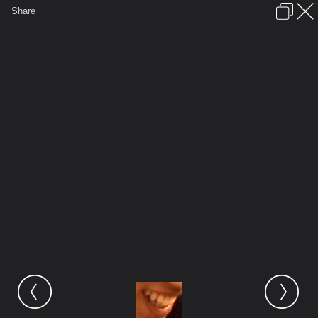
เข้าสู่ระบบหรือลงทะเบียน
Share
ภาษาไทย
ลงโฆษณา
ติดต่อเรา
ช่วยเหลือ
ชุมชนชาวพุทธ
ข้อกำหนดและกฎ
หน้าแรก
เว็บบอร์ด
มีอะไรใหม่
รูปภาพ
คอลเล็คชั่น
สถานที่
กล้อง
แท็ก
...
รูปภาพ
...
ผ่อนคลาย
SMILING ยินดีต้อนรับทุกท่านจ้า
ScreenHunter 25 Feb. 15 13.02