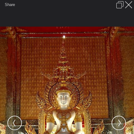
เข้าสู่ระบบหรือลงทะเบียน
Share
ภาษาไทย
ลงโฆษณา
ติดต่อเรา
ช่วยเหลือ
ชุมชนชาวพุทธ
ข้อกำหนดและกฎ
หน้าแรก
เว็บบอร์ด
มีอะไรใหม่
รูปภาพ
คอลเล็คชั่น
สถานที่
กล้อง
แท็ก
...
...
รูปภาพ
General
ปอยหลวง
พระบรมศาสดา
SDone3