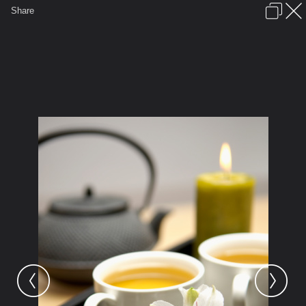
เข้าสู่ระบบหรือลงทะเบียน
Share
ภาษาไทย
ลงโฆษณา
ติดต่อเรา
ช่วยเหลือ
ชุมชนชาวพุทธ
ข้อกำหนดและกฎ
หน้าแรก
เว็บบอร์ด
มีอะไรใหม่
รูปภาพ
คอลเล็คชั่น
สถานที่
กล้อง
แท็ก
...
หน้าแรก
รูปภาพ
General
siamesecat2005
Coffee
seb0058 1