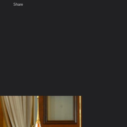
Share
พ
z