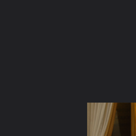
ภาษาไทย
หน้าแรก
เว็บบอร์ด
มีอะไรใหม่
วิดีโอ
รูปภา
คอลเล็คชั่น
สถานที่
กล้อง
แท็ก
...
หน้าแรก
รูปภาพ
General
Jintana1
Buddhachinnarat1
sign 071189593119