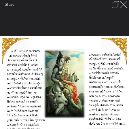
เข้าสู่ระบบหรือลงทะเบียน
Share
ภาษาไทย
ลงโฆษณา
ติดต่อเรา
ช่วยเหลือ
ชุมชนชาวพุทธ
ข้อกำหนดและกฎ
หน้าแรก
เว็บบอร์ด
มีอะไรใหม่
รูปภาพ
คอลเล็คชั่น
สถานที่
กล้อง
แท็ก
...
รูปภาพ
...
สาส์นจากพระพิฆเณศ กับภัยพิบัติ
Slide17