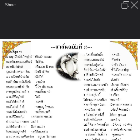
เข้าสู่ระบบหรือลงทะเบียน
Share
ภาษาไทย
ลงโฆษณา
ติดต่อเรา
ช่วยเหลือ
ชุมชนชาวพุทธ
ข้อกำหนดและกฎ
หน้าแรก
เว็บบอร์ด
มีอะไรใหม่
รูปภาพ
คอลเล็คชั่น
สถานที่
กล้อง
แท็ก
...
รูปภาพ
...
สาส์นจากพระพิฆเณศ กับภัยพิบัติ
Slide23