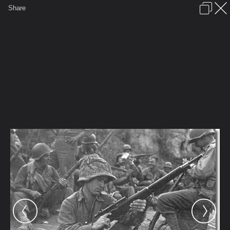
เข้าสู่ระบบหรือลงทะเบียน
Share
ภาษาไทย
ลงโฆษณา
ติดต่อเรา
ช่วยเหลือ
ชุมชนชาวพุทธ
ข้อกำหนดและกฎ
หน้าแรก
เว็บบอร์ด
มีอะไรใหม่
รูปภาพ
คอลเล็คชั่น
สถานที่
กล้อง
แท็ก
...
รูปภาพ
...
ดูๆกันความโหดของสงคราม
springfield 03 03[1]