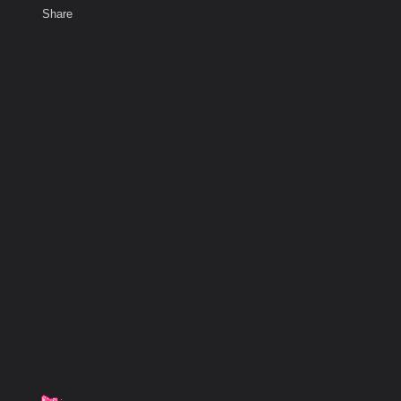
Share
เสียงธรรม
สมาชิก
ห้องสนทนา
พ
ท็ก