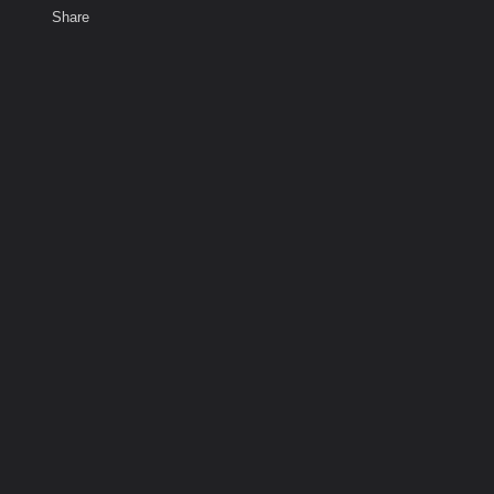
Share
เสียงธรรม
สมาชิก
ห้องสนทนา
พ
ท็ก