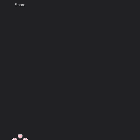
Share
เสียงธรรม
สมาชิก
ห้องสนทนา
พ
ท็ก