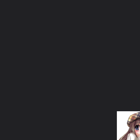
ภาษาไทย
หน้าแรก
เว็บบอร์ด
มีอะไรใหม่
วิดีโอ
รูปภา
หมวดหมู่
มีอะไรใหม่
คอลเล็คชั่น
สถานที่
กล้อง
แ
หน้าแรก
รูปภาพ
General
siamesecat2005
Thanks
thanks fr0073