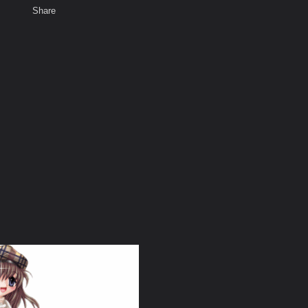
Share
เสียงธรรม
สมาชิก
ห้องสนทนา
พ
ท็ก