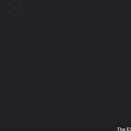
ในอัลบั้มนี้
Barrage
ในอัลบั้ม
Barrage
16 ตุลาคม 2011
(You must log in or sign up to comment
here.)
The 