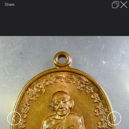
เข้าสู่ระบบหรือลงทะเบียน
Share
ภาษาไทย
ลงโฆษณา
ติดต่อเรา
ช่วยเหลือ
ชุมชนชาวพุทธ
ข้อกำหนดและกฎ
หน้าแรก
เว็บบอร์ด
มีอะไรใหม่
รูปภาพ
คอลเล็คชั่น
สถานที่
กล้อง
แท็ก
...
รูปภาพ
...
คิดถึงกัน
หลวงปู่ทิม วัดละหารไร่ จ.ระยอง
tn IMG 5918