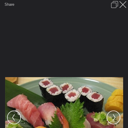
เข้าสู่ระบบหรือลงทะเบียน
Share
ภาษาไทย
ลงโฆษณา
ติดต่อเรา
ช่วยเหลือ
ชุมชนชาวพุทธ
ข้อกำหนดและกฎ
หน้าแรก
เว็บบอร์ด
มีอะไรใหม่
รูปภาพ
คอลเล็คชั่น
สถานที่
กล้อง
แท็ก
...
หน้าแรก
รูปภาพ
General
จารุทัต
กินแหลก^__^
user279038 pic49367 1264244187