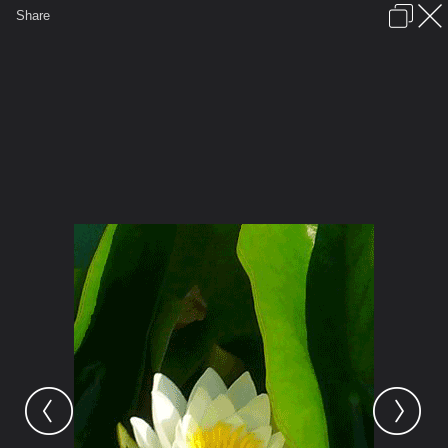
เข้าสู่ระบบหรือลงทะเบียน
Share
ภาษาไทย
ลงโฆษณา
ติดต่อเรา
ช่วยเหลือ
ชุมชนชาวพุทธ
ข้อกำหนดและกฎ
หน้าแรก
เว็บบอร์ด
มีอะไรใหม่
รูปภาพ
คอลเล็คชั่น
สถานที่
กล้อง
แท็ก
...
หน้าแรก
รูปภาพ
General
sonthya
etc
Waterlily by Nikiya80