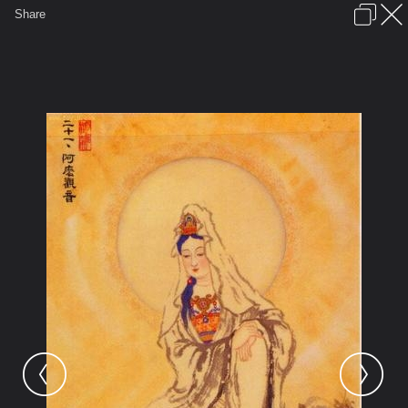
เข้าสู่ระบบหรือลงทะเบียน
Share
ภาษาไทย
ลงโฆษณา
ติดต่อเรา
ช่วยเหลือ
ชุมชนชาวพุทธ
ข้อกำหนดและกฎ
หน้าแรก
เว็บบอร์ด
มีอะไรใหม่
รูปภาพ
คอลเล็คชั่น
สถานที่
กล้อง
แท็ก
...
หน้าแรก
รูปภาพ
General
อาตมัน
หนานไห่กู่ฝ่อ
wd7d0dydi3s5r0sxasla z2200