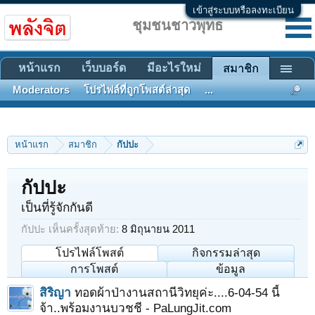
เข้าสู่ระบบหรือลงทะเบียน
ชุมชนชาวพุทธ
หน้าแรก
เว็บบอร์ด
มีอะไรใหม่
สมาชิก
Moderators
โปรไฟล์ที่ถูกโพสต์ล่าสุด
...
หน้าแรก
สมาชิก
กัปปะ
กัปปะ
เป็นที่รู้จักกันดี
กัปปะ เห็นครั้งสุดท้าย:
8 มิถุนายน 2011
โปรไฟล์โพสต์
กิจกรรมล่าสุด
การโพสต์
ข้อมูล
สิริญา
ทอดผ้าป่างานสถานีวิทยุค่ะ....6-04-54 นี้
จ้า..พร้อมงานบวชชี - PaLungJit.com