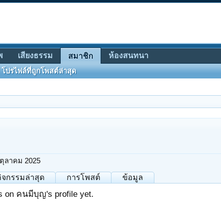
พ
เสียงธรรม
ห้องสนทนา
สมาชิก
โปรไฟล์ที่ถูกโพสต์ล่าสุด
 ตุลาคม 2025
กิจกรรมล่าสุด
การโพสต์
ข้อมูล
on คนมีบุญ's profile yet.