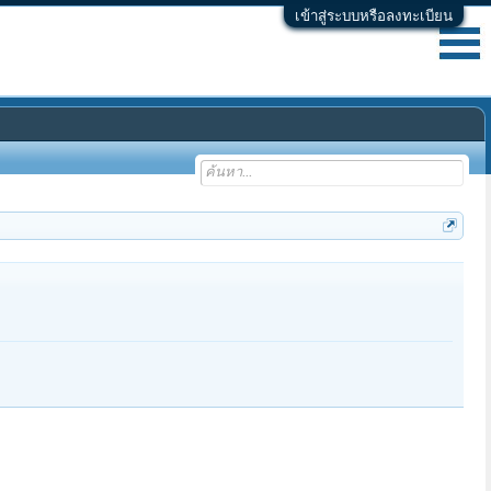
เข้าสู่ระบบหรือลงทะเบียน