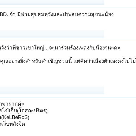
BD. จ้า มีฟามสุขสมหวังและประสบความสุขนะน้อง
วังว่าพี่ชาวเขาใหญ่...จะมาร่วมร้องเพลงกับน้องๆนะคะ
ณอย่างยิ่งสำหรับคำเชิญชวนนี้ แต่คิดว่าเสียงตัวเองคงไปไม
ามาฝากค่ะ
ยไข้เจ็บ(โอสถะปริตร)
้ว(KeLBeRoS)
เว็บพลังจิต