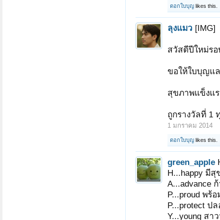
ดอกใบบุญ
likes this.
หน้า 1 ของ 5
1
2
3
4
5
ถัดไป >
ลุงแมว
[IMG]
สวัสดีปีใหม่รอบ
ขอให้ใบบุญแล
สุขภาพแข็งแร
ถูกรางวัลที่ 1
1 มกราคม 2014
ดอกใบบุญ
likes this.
green_apple
H...happy มีส
A...advance ก้
P...proud พร้อ
P...protect ป
Y...young สาว