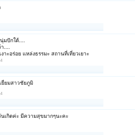
า
นุ่มปักใต้....
า....
เงาะอร่อย แหล่งธรรมะ สถานที่เที่ยวเยาะ
14
เยื่ยมสาวชัยภูมิ
14
์วันเกิดค่ะ มีความสุขมากๆนะคะ