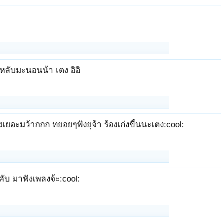
ะหลับมะนอนน้า เตง อิอิ
งเยอะมว้ากกก ทยอยๆฟังยุจ้า ร้องเก่งขี้นนะเตง:cool:
คับ มาฟังเพลงจ้ะ:cool: