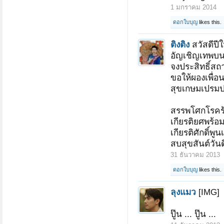
1 มกราคม 2014
ดอกใบบุญ
likes this.
ติงติง
สวัสดีปี
อัญเชิญเทพบนส
จงประสิทธิ์สถ
ขอให้ผองเพื่อน
สุขเกษมเปรมปรีด
สรรพโศกโรคร
เกียรติยศพร้อ
เกียรติศักดิ์พูน
สบสุขสันต์วัน
31 ธันวาคม 2013
ดอกใบบุญ
likes this.
ลุงแมว
[IMG]
ปู๊น ... ปู๊น ...