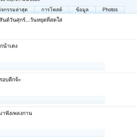
กิจกรรมล่าสุด
การโพสต์
ข้อมูล
Photos
สันต์วันศุกร์...วันหยุดที่สดใส
กน้าเตง
ีรอบดึกจ้ะ
๋ มาฟังเพลงกาน