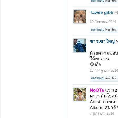
ดอกใบบุญ
likes this.
Tawee gibb
H
30 กันยายน 2014
ดอกใบบุญ
likes this.
ชาวเขาใหญ่
ห
ด้วยความขอบคุ
ให้ทุกท่าน
นับถือ
23 กรกฎาคม 2014
ดอกใบบุญ
likes this.
NoOTa
แวะเอ
คาถากันโรคภั
Artist: กายแก
Album: สมาชิก
7 มกราคม 2014