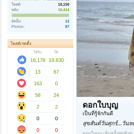
โพสต์:
10,150
พลัง:
16,414
อัลบั้ม:
12
Photos:
87
โพสต์เรตติ้ง
ได้รับ:
ให้:
16,178
19,630
13
67
163
0
58
24
ดอกใบบุญ
2
2
เป็นที่รู้จักกันดี
0
0
สุขสันต์วันศุกร์...วัน
0
0
ดอกใบบุญ เห็นครั้งสุดท้าย: