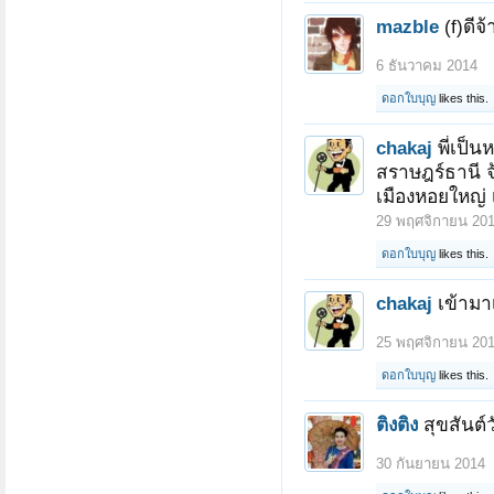
mazble
(f)ดีจ้
6 ธันวาคม 2014
ดอกใบบุญ
likes this.
chakaj
พี่เป็นห
สราษฎร์ธานี จ้
เมืองหอยใหญ่ 
29 พฤศจิกายน 20
ดอกใบบุญ
likes this.
chakaj
เข้ามา
25 พฤศจิกายน 20
ดอกใบบุญ
likes this.
ติงติง
สุขสันต
30 กันยายน 2014