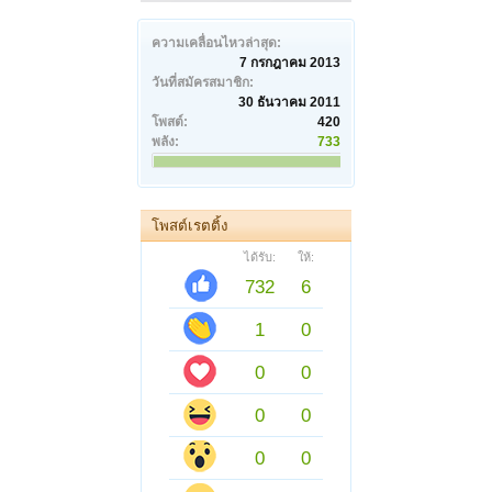
ความเคลื่อนไหวล่าสุด:
7 กรกฎาคม 2013
วันที่สมัครสมาชิก:
30 ธันวาคม 2011
โพสต์:
420
พลัง:
733
โพสต์เรตติ้ง
ได้รับ:
ให้:
732
6
1
0
0
0
0
0
0
0