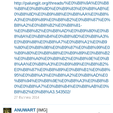
http://palungjit.org/threads/%E0%B8%9A%E0%B8
%B8%E0%B8%8D%E0%B9%83%E0%B8%AB%E
0%B8%8D%E0%B9%88%E0%B8%AA%E0%B8%
A3%E0%B9%89%E0%B8%B2%E0%B8%87%E0%
B8%A2%E0%B8%B2%E0%B8%81-
%E0%B8%82%E0%B8%AD%E0%B9%80%E0%B
8%8A%E0%B8%B4%E0%B8%8D%E0%B8%A3%
E0%B9%88%E0%B8%A7%E0%B8%A1%E0%B9
%80%E0%B8%9B%E0%B9%87%E0%B8%99%E0
%B9%80%E0%B8%88%E0%B9%89%E0%B8%B2
%E0%B8%A0%E0%B8%B2%E0%B8%9E%E0%B
8%AA%E0%B8%A3%E0%B9%89%E0%B8%B2%
E0%B8%87%E0%B8%89%E0%B8%B1%E0%B8%
95%E0%B8%A3%E0%B8%A2%E0%B8%AD%E0
%B8%94%E0%B8%9E%E0%B8%A3%E0%B8%B
0%E0%B8%A7%E0%B8%B4%E0%B8%AB%E0%
B8%B2%E0%B8%A3.543502/
27 ธันวาคม 2014
ANUWART
[IMG]