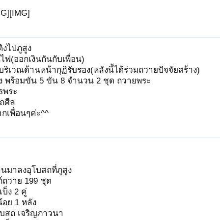
MG][IMG]
ิงไปภูสูง
นไฟ(ออกเงินกันกับเพื่อน)
ริเวณด้านหน้ากุฏิรับรอง(หลังนี้ได้ร่วมถวายปัจจัยสร้าง)
ง พร้อมขัน 5 ขัน 8 จำนวน 2 ชุด ถวายพระ
รพระ
ถศีล
กเพื่อนๆค่ะ^^
านมาลงอุโบสถที่ภูสูง
์ถวาย 199 ชุด
็ง 2 คู่
อย 1 หลัง
โบสถ เจริญภาวนา