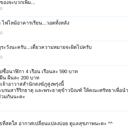
าของจะบวกเพิ่ม...
10
ุด ไฟไหม้อาคารเรียน...วอดทั้งหลัง
10
วๆระวังนะครับ...เดี๋ยวความหมายจะผิดไปครับ
10
งไปซื้อนาฬิกา 4 เรือน เรือนละ 590 บาท
 ผืน ผืนละ 200 บาท
จ้าอาวาสสำนักสงฆ์ภูสูงพรุ่งนี้
บรมสารีริกธาตุ และพระธาตุข้าวบิณฑ์ ให้คณะศรัทธาเพื่อน
่วมกันนะคะ
0
พุธที่สดใส อากาศเปลี่ยนแปลงบ่อย ดูแลสุขภาพนะคะ ^^