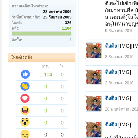
ติงจะไปเข้าเพีย
ความเคลื่อนไหวล่าสุด:
(สมาทานศีล 8 
22 มกราคม 2006
สวดมนต์(ในใจ)
วันที่สมัครสมาชิก:
25 กันยายน 2005
โพสต์:
326
อนุโมทนาบุญร
พลัง:
1,104
9 ธันวาคม 2010
อัลบั้ม:
2
ติงติง
[IMG][I
8 ธันวาคม 2010
โพสต์เรตติ้ง
ได้รับ:
ให้:
ติงติง
[IMG]
1,104
0
2 ธันวาคม 2010
0
0
ติงติง
[IMG]
0
0
28 พฤศจิกายน 20
0
0
0
0
ติงติง
[IMG]
0
0