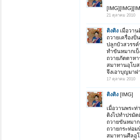
[IMG][IMG][I
21 ตุลาคม 2010
ติงติง
เมื่อวานต
ถวายเครื่องปั่
ปลูกบัวสวรรค์บ
ทำขันหมากเบ็
ถวายภัตตาหา
สมาทานอุโบส
จึงเอาบุญมาฝา
17 ตุลาคม 2010
ติงติง
[IMG]
เมื่อวานพระท่
ติงไปทำปรมัตถ
ถวายขันหมากเบ
ถวายกระท่อมน้
สมาทานศีลอุ