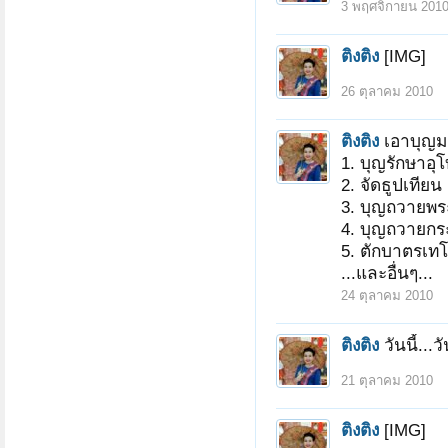
3 พฤศจิกายน 201
ติงติง
[IMG]
26 ตุลาคม 2010
ติงติง
เอาบุญม
1. บุญรักษาอุ
2. จัดธูปเทีย
3. บุญถวายพระ
หน้า 1 ของ 25
1
2
3
4
5
6
→
25
4. บุญถวายกระ
5. ตักบาตรเ
...และอื่นๆ...
24 ตุลาคม 2010
ติงติง
วันนี้..
21 ตุลาคม 2010
ติงติง
[IMG]