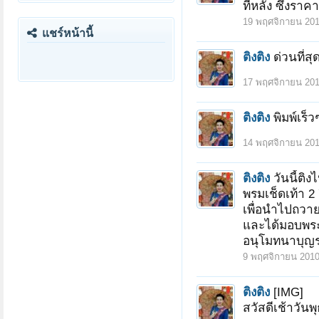
ทีหลัง ซึ่งราค
19 พฤศจิกายน 20
แชร์หน้านี้
ติงติง
ด่วนที่ส
17 พฤศจิกายน 20
ติงติง
พิมพ์เร็
14 พฤศจิกายน 20
ติงติง
วันนี้ติ
พรมเช็ดเท้า 2
เพื่อนำไปถวายเ
และได้มอบพระ
อนุโมทนาบุญร
9 พฤศจิกายน 201
ติงติง
[IMG]
สวัสดีเช้าวัน