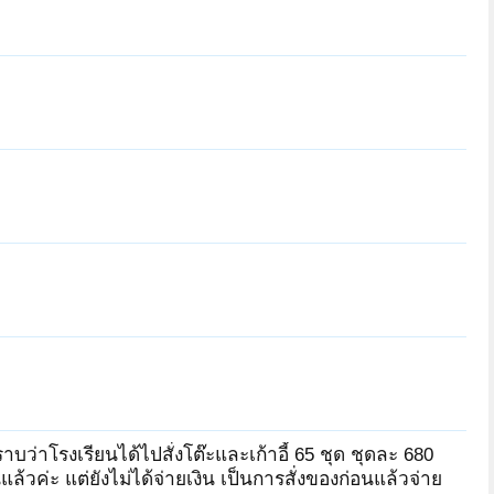
DARIS
nar11
เกตุวดี
pacharacheep99
natarn
ติงติง
kwanddee
ว่าโรงเรียนได้ไปสั่งโต๊ะและเก้าอี้ 65 ชุด ชุดละ 680
ล้วค่ะ แต่ยังไม่ได้จ่ายเงิน เป็นการสั่งของก่อนแล้วจ่าย