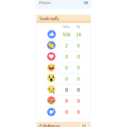
Photos:
19
โพสต์เรตติ้ง
ได้รับ:
ให้:
526
16
2
0
0
0
0
0
0
0
0
0
0
0
0
0
กำลังติดตาม
53