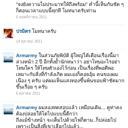
"จงยังความไม่ประมาทให้ถึงพร้อม" คำนี้เห็นกันชัด ๆ
ก็ตอนเวลาแบบนี้ทุกที โมทนาครับท่าน
6 พฤศจิกายน 2011
ปรมิตร
โมทนาครับ
14 ตุลาคม 2011
Armarmy
ในส่วนภัยพิบัติ ผู้ใหญ่ได้เตือนเรื่องนี้มา
ล่วงหน้า 2 ปี อีกทั้งย้ำนักหนาว่า อย่าโทษอะไรอย่า
โทษใคร ให้โทษตัวเองไว้ก่อน เป็นเรื่องที่พอดีพอ
เหมาะกับสิ่งที่กำลังเกิด ผมเองก็คอยอุ้ม คนของผม
เนือง ๆ ครับ แต่ผมเห็นแสงทองขึ้นพ้นขอบฟ้าชัดมาก
ขึ้นเรื่อย ๆ ครับ
6 ตุลาคม 2011
Armarmy
ผมลองทดสอบแล้ว เหมือนเดิม... ดูท่าคง
ต้องปล่อยให้โตไปแบบนี้ดีกว่า
ถึงแม้ข้างหน้า จะเต็มไปด้วยไฟก็ตาม..ก็ปล่อยไป
เพราะเป็นสิ่งที่เขาเลือกไปแล้ว...