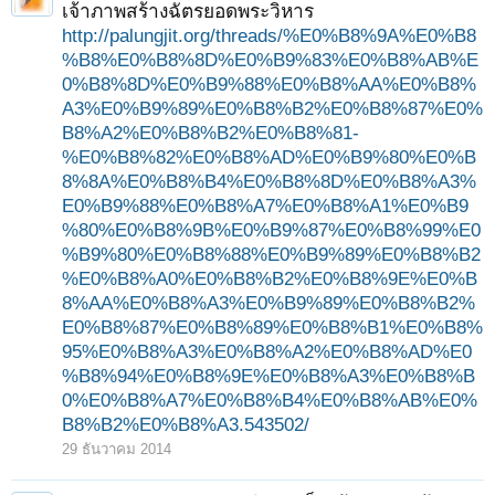
เจ้าภาพสร้างฉัตรยอดพระวิหาร
http://palungjit.org/threads/%E0%B8%9A%E0%B8
%B8%E0%B8%8D%E0%B9%83%E0%B8%AB%E
0%B8%8D%E0%B9%88%E0%B8%AA%E0%B8%
A3%E0%B9%89%E0%B8%B2%E0%B8%87%E0%
B8%A2%E0%B8%B2%E0%B8%81-
%E0%B8%82%E0%B8%AD%E0%B9%80%E0%B
8%8A%E0%B8%B4%E0%B8%8D%E0%B8%A3%
E0%B9%88%E0%B8%A7%E0%B8%A1%E0%B9
%80%E0%B8%9B%E0%B9%87%E0%B8%99%E0
%B9%80%E0%B8%88%E0%B9%89%E0%B8%B2
%E0%B8%A0%E0%B8%B2%E0%B8%9E%E0%B
8%AA%E0%B8%A3%E0%B9%89%E0%B8%B2%
E0%B8%87%E0%B8%89%E0%B8%B1%E0%B8%
95%E0%B8%A3%E0%B8%A2%E0%B8%AD%E0
%B8%94%E0%B8%9E%E0%B8%A3%E0%B8%B
0%E0%B8%A7%E0%B8%B4%E0%B8%AB%E0%
B8%B2%E0%B8%A3.543502/
29 ธันวาคม 2014