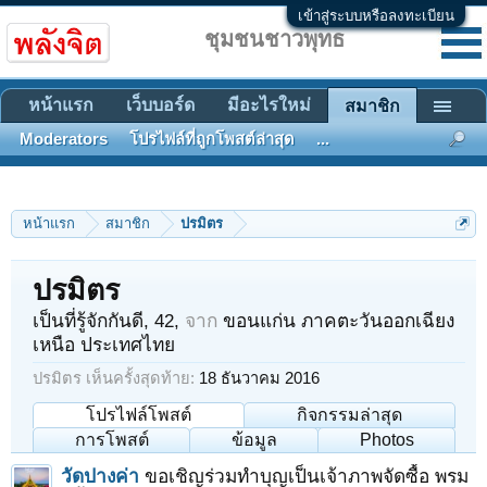
เข้าสู่ระบบหรือลงทะเบียน
ชุมชนชาวพุทธ
หน้าแรก
เว็บบอร์ด
มีอะไรใหม่
สมาชิก
Moderators
โปรไฟล์ที่ถูกโพสต์ล่าสุด
...
หน้าแรก
สมาชิก
ปรมิตร
ปรมิตร
เป็นที่รู้จักกันดี
, 42,
จาก
ขอนแก่น ภาคตะวันออกเฉียง
เหนือ ประเทศไทย
ปรมิตร เห็นครั้งสุดท้าย:
18 ธันวาคม 2016
โปรไฟล์โพสต์
กิจกรรมล่าสุด
การโพสต์
ข้อมูล
Photos
วัดปางค่า
ขอเชิญร่วมทำบุญเป็นเจ้าภาพจัดซื้อ พรม